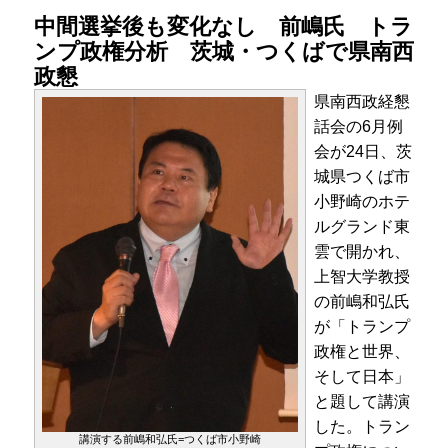
中間選挙後も変化なし 前嶋氏 トラ
ンプ政権分析 茨城・つくばで県南西
政懇
県南西政経懇
話会の6月例
会が24日、茨
城県つくば市
小野崎のホテ
ルグランド東
雲で開かれ、
上智大学教授
の前嶋和弘氏
が「トランプ
政権と世界、
そして日本」
と題して講演
した。トラン
講演する前嶋和弘氏=つくば市小野崎