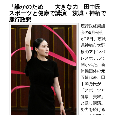
「誰かのため」 大きな力 田中氏
スポーツと健康で講演 茨城・神栖で
鹿行政懇
鹿行政経懇話
会の6月例会
が18日、茨城
県神栖市大野
原のアトンパ
レスホテルで
開かれた。新
体操団体の元
五輪代表、田
中琴乃氏が
「スポーツと
健康、美容」
と題し講演。
努力を続ける