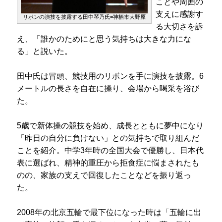
ことや周囲の
支えに感謝す
リボンの演技を披露する田中琴乃氏=神栖市大野原
る大切さを訴
え、「誰かのためにと思う気持ちは大きな力にな
る」と説いた。
田中氏は冒頭、競技用のリボンを手に演技を披露。6
メートルの長さを自在に操り、会場から喝采を浴び
た。
5歳で新体操の競技を始め、成長とともに夢中になり
「昨日の自分に負けない」との気持ちで取り組んだ
ことを紹介。中学3年時の全国大会で優勝し、日本代
表に選ばれ、精神的重圧から拒食症に悩まされたも
のの、家族の支えで回復したことなどを振り返っ
た。
2008年の北京五輪で最下位になった時は「五輪に出