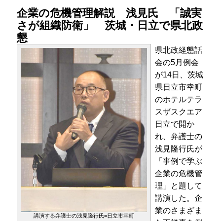
企業の危機管理解説 浅見氏 「誠実
さが組織防衛」 茨城・日立で県北政
懇
県北政経懇話
会の5月例会
が14日、茨城
県日立市幸町
のホテルテラ
スザスクエア
日立で開か
れ、弁護士の
浅見隆行氏が
「事例で学ぶ
企業の危機管
理」と題して
講演した。企
業のさまざま
講演する弁護士の浅見隆行氏=日立市幸町