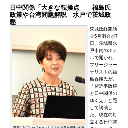
日中関係「大きな転換点」 福島氏
政策や台湾問題解説 水戸で茨城政
懇
茨城政経懇話
会5月例会が7
日、茨城県水
戸市内のホテ
ルで開かれ、
フリージャー
ナリストの福
島香織氏が、
「習近平政権
と日中関係の
ゆくえ」と題
して講演し
た。現在の対
立する日中関
講演したフリージャーナリストの福島香織氏=水戸