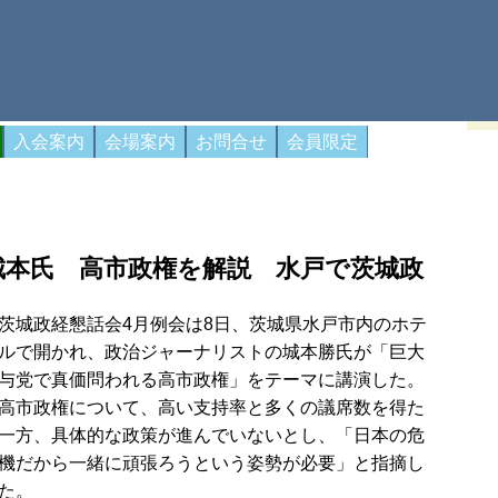
入会案内
会場案内
お問合せ
会員限定
城本氏 高市政権を解説 水戸で茨城政
茨城政経懇話会4月例会は8日、茨城県水戸市内のホテ
ルで開かれ、政治ジャーナリストの城本勝氏が「巨大
与党で真価問われる高市政権」をテーマに講演した。
高市政権について、高い支持率と多くの議席数を得た
一方、具体的な政策が進んでいないとし、「日本の危
機だから一緒に頑張ろうという姿勢が必要」と指摘し
た。