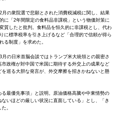
2月の衆院選で悲願とされた消費税減税に関し、結果
的に「2年間限定の食料品非課税」という物価対策に
変質したと批判。食料品を恒久的に非課税とし、代わ
りに標準税率を引き上げるなど「合理的で信頼が得ら
れる制度」を求めた。
3月の日米首脳会談ではトランプ米大統領との親密さ
高市政権が対中国で米国に期待する外交上の成果など
どを巡る大胆な発言が、外交摩擦を招きかねないと懸
わる最優先事項」と説明。原油価格高騰や中東情勢の
ねないほどの厳しい状況に直面している」とし、「き
した。