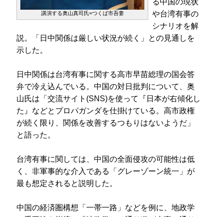
る中国の現状
や台湾有事の
講演する奥山真司氏=つくば市吾妻
シナリオを解
説。「日中関係は厳しい状況が続く」との見通しを
示した。
日中関係は台湾有事に関する高市早苗総理の国会答
弁で冷え込んでいる。中国の対日批判について、奥
山氏は「交流サイト(SNS)を使って『日本が右傾化し
た』などとプロパガンダを仕掛けている。高市政権
が続く限り、関係を改善するつもりはないようだ」
と語った。
台湾有事に関しては、中国の全面侵攻の可能性は低
く、非軍事的な介入である「グレーゾーン統一」が
最も想定されると説明した。
中国の経済圏構想「一帯一路」などを例に、地政学