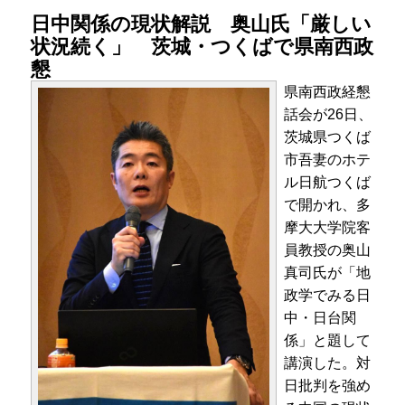
日中関係の現状解説 奥山氏「厳しい
状況続く」 茨城・つくばで県南西政
懇
県南西政経懇
話会が26日、
茨城県つくば
市吾妻のホテ
ル日航つくば
で開かれ、多
摩大大学院客
員教授の奥山
真司氏が「地
政学でみる日
中・日台関
係」と題して
講演した。対
日批判を強め