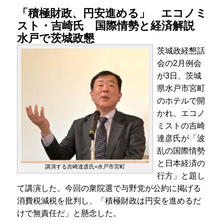
「積極財政、円安進める」 エコノミ
スト・吉崎氏 国際情勢と経済解説
水戸で茨城政懇
茨城政経懇話
会の2月例会
が3日、茨城
県水戸市宮町
のホテルで開
かれ、エコノ
ミストの吉崎
達彦氏が「波
乱の国際情勢
と日本経済の
講演する吉崎達彦氏=水戸市宮町
行方」と題し
て講演した。今回の衆院選で与野党が公約に掲げる
消費税減税を批判し、「積極財政は円安を進めるだ
けで無責任だ」と懸念した。