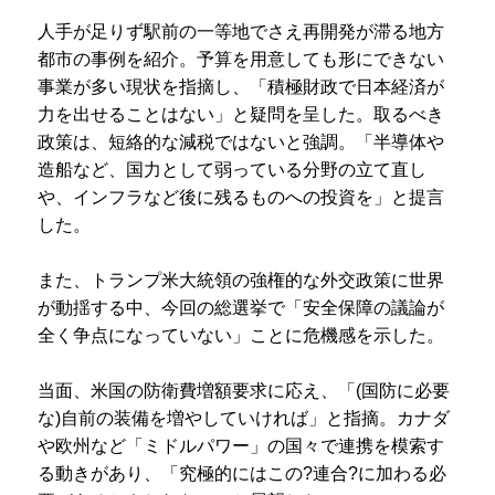
人手が足りず駅前の一等地でさえ再開発が滞る地方
都市の事例を紹介。予算を用意しても形にできない
事業が多い現状を指摘し、「積極財政で日本経済が
力を出せることはない」と疑問を呈した。取るべき
政策は、短絡的な減税ではないと強調。「半導体や
造船など、国力として弱っている分野の立て直し
や、インフラなど後に残るものへの投資を」と提言
した。
また、トランプ米大統領の強権的な外交政策に世界
が動揺する中、今回の総選挙で「安全保障の議論が
全く争点になっていない」ことに危機感を示した。
当面、米国の防衛費増額要求に応え、「(国防に必要
な)自前の装備を増やしていければ」と指摘。カナダ
や欧州など「ミドルパワー」の国々で連携を模索す
る動きがあり、「究極的にはこの?連合?に加わる必