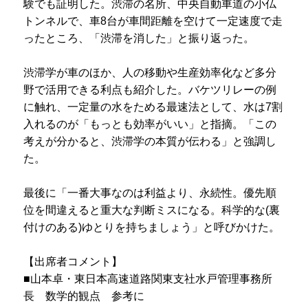
験でも証明した。渋滞の名所、中央自動車道の小仏
トンネルで、車8台が車間距離を空けて一定速度で走
ったところ、「渋滞を消した」と振り返った。
渋滞学が車のほか、人の移動や生産効率化など多分
野で活用できる利点も紹介した。バケツリレーの例
に触れ、一定量の水をためる最速法として、水は7割
入れるのが「もっとも効率がいい」と指摘。「この
考えが分かると、渋滞学の本質が伝わる」と強調し
た。
最後に「一番大事なのは利益より、永続性。優先順
位を間違えると重大な判断ミスになる。科学的な(裏
付けのある)ゆとりを持ちましょう」と呼びかけた。
【出席者コメント】
■山本卓・東日本高速道路関東支社水戸管理事務所
長 数学的観点 参考に