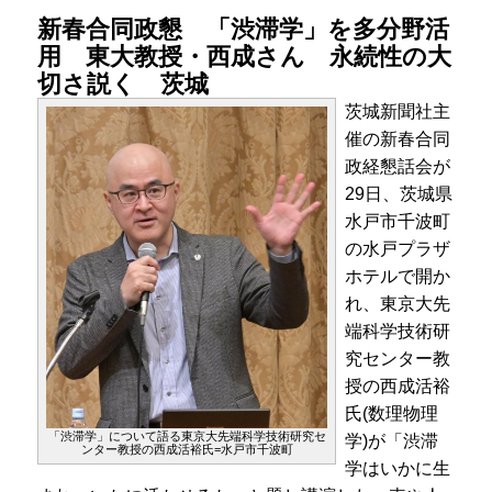
新春合同政懇 「渋滞学」を多分野活
用 東大教授・西成さん 永続性の大
切さ説く 茨城
茨城新聞社主
催の新春合同
政経懇話会が
29日、茨城県
水戸市千波町
の水戸プラザ
ホテルで開か
れ、東京大先
端科学技術研
究センター教
授の西成活裕
氏(数理物理
「渋滞学」について語る東京大先端科学技術研究セ
学)が「渋滞
ンター教授の西成活裕氏=水戸市千波町
学はいかに生