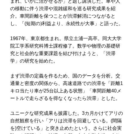
まれ、いかに活かせるか」と題し講演した。車や人
の移動に伴う渋滞や混雑緩和を巡る研究成果を紹
介。車間距離を保つことが渋滞解消につながると
し、「(短期の)利益より、永続性が大事」と語った。
1967年、東京都生まれ。県立土浦一高卒。同大大学
院工学系研究科博士課程修了。数学や物理の基礎研
究と社会的な重要課題を結び付けようと、「渋滞
学」の研究を始めた。
まず渋滞の定義を作るため、国のデータを分析。交
通量と密度の関係から、高速道路での渋滞を「距離1
キロ当たり車が25台以上ある状態」「車間距離40メ
ートルで走らざるを得なくなったら渋滞」とした。
ユニークな研究成果も披露した。3カ月かけてアリの
自然観察を行い「アリは渋滞を回避している。(間隔
を)空けている」と突き止めたという。さらに社会実