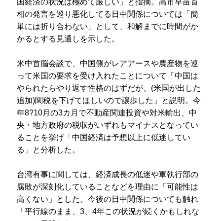
国経済の状況は極めて厳しい」と指摘。高市早苗首
相の発言を巡り悪化してる日中関係については「簡
単には折り合わない」として、和解までに時間がか
かるとする見通しを示した。
米中首脳会談で、中国側がレアアースや農産物を巡
って米国の要求を受け入れたことについて「中国は
やられたらやり返す性格のはずだが、(米国が出した
追加)関税を下げてほしいので譲歩した」と説明。今
年8?10月の3カ月で不動産関連投資や対米輸出、中
央・地方政府の税収がいずれもマイナスとなってい
ることを挙げ「中国経済は予想以上に低迷してい
る」と分析した。
台湾有事に関しては、経済成長の低迷や軍執行部の
腐敗が深刻化していることなどを理由に「可能性は
高くない」とした。今後の日中関係についても触れ
「平行線のまま、3、4年この状況が続くかもしれな