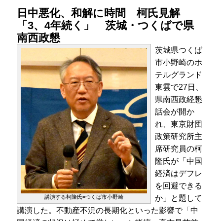
日中悪化、和解に時間 柯氏見解
「3、4年続く」 茨城・つくばで県
南西政懇
茨城県つくば
市小野崎のホ
テルグランド
東雲で27日、
県南西政経懇
話会が開か
れ、東京財団
政策研究所主
席研究員の柯
隆氏が「中国
経済はデフレ
を回避できる
か」と題して
講演する柯隆氏=つくば市小野崎
講演した。不動産不況の長期化といった影響で「中