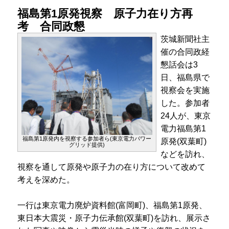
福島第1原発視察 原子力在り方再
考 合同政懇
茨城新聞社主
催の合同政経
懇話会は3
日、福島県で
視察会を実施
した。参加者
24人が、東京
電力福島第1
福島第1原発内を視察する参加者ら(東京電力パワー
原発(双葉町)
グリッド提供)
などを訪れ、
視察を通して原発や原子力の在り方について改めて
考えを深めた。
一行は東京電力廃炉資料館(富岡町)、福島第1原発、
東日本大震災・原子力伝承館(双葉町)を訪れ、展示さ