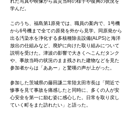
れた写真や映像から震災当時の様子や復興の状況を
学んだ。
このうち、福島第1原発では、職員の案内で、1号機
から6号機まで全ての原発を外から見学。同原発から
出る汚染水を浄化する多核種除去設備(ALPS)と海洋
放出の仕組みなど、廃炉に向けた取り組みについて
説明を受けた。津波の影響で大きくへこんだタンク
や、事故当時の状況のまま残された建物などを見た
参加者からは「ああー」と驚嘆の声が上がった。
参加した茨城県の藤田謙二常陸太田市長は「間近で
惨事を見て事故を痛感したと同時に、多くの人が安
心安全を第一に励む姿に感心した。日常を取り戻し
ていく町をまた訪れたい」と語った。